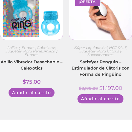
¡OFERTA!
Anillos y Fundas
,
Caballeros
,
¡Súper Liquidación!
,
HOT SALE
,
Juguetes
,
Para Pene, Anillos y
Juguetes
,
Para Clítoris y
Fundas
Succionadores
Anillo Vibrador Desechable –
Satisfyer Penguin –
Calexotics
Estimulador de Clítoris con
Forma de Pingüino
$
75.00
$
1,197.00
$
2,199.00
Añadir al carrito
Añadir al carrito