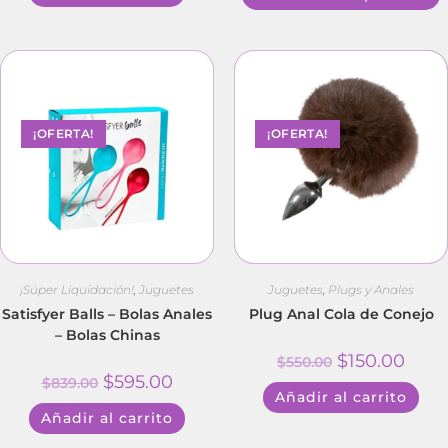
¡OFERTA!
¡OFERTA!
¡Súper Liquidación!
,
Juguetes
Juguetes
,
Plugs y Anales
Satisfyer Balls – Bolas Anales
Plug Anal Cola de Conejo
– Bolas Chinas
$
150.00
$
550.00
$
595.00
$
839.00
Añadir al carrito
Añadir al carrito