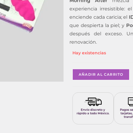
Morning After
mezcla d
experiencia irresistible: e
enciende cada caricia; el
I
que despierta la piel; y
Po
después del exceso. Un
renovación.
Hay existencias
AÑADIR AL CARRITO
Envío discreto y
Pagos s
rápido a todo México.
tarjetas,
transf