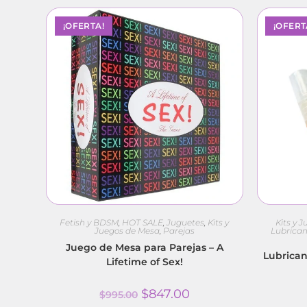
¡OFERTA!
¡OFERT
Fetish y BDSM
,
HOT SALE
,
Juguetes
,
Kits y
Kits y 
Juegos de Mesa
,
Parejas
Lubrican
Juego de Mesa para Parejas – A
Lubrican
Lifetime of Sex!
$
847.00
$
995.00