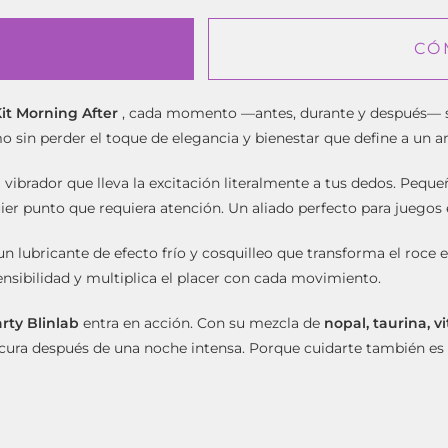
CÓ
it Morning After
, cada momento —antes, durante y después— se 
mo sin perder el toque de elegancia y bienestar que define a un a
 vibrador que lleva la excitación literalmente a tus dedos. Pequ
lquier punto que requiera atención. Un aliado perfecto para juego
un lubricante de efecto frío y cosquilleo que transforma el roce 
sensibilidad y multiplica el placer con cada movimiento.
rty Blinlab
entra en acción. Con su mezcla de
nopal, taurina, v
escura después de una noche intensa. Porque cuidarte también es 