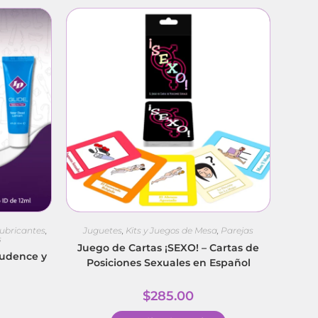
ubricantes
,
Juguetes
,
Kits y Juegos de Mesa
,
Parejas
s
Juego de Cartas ¡SEXO! – Cartas de
Prudence y
Posiciones Sexuales en Español
$
285.00