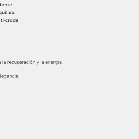
otente
quilleo
nti-cruda
la recuperación y la energía.
elegancia.