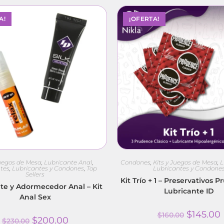
A!
¡OFERTA!
Juegos de Mesa
,
Lubricante Anal
,
Condones
,
Kits y Juegos de Mesa
,
L
tes
,
Lubricantes y Condones
,
Top
Lubricantes y Condone
Sellers
Kit Trío + 1 – Preservativos 
te y Adormecedor Anal – Kit
Lubricante ID
Anal Sex
$
145.00
$
160.00
$
200.00
$
230.00