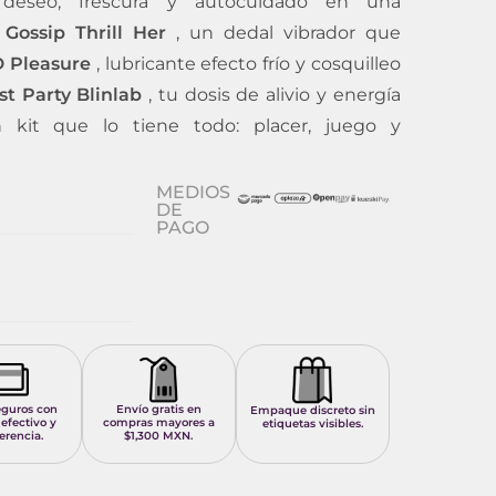
eseo, frescura y autocuidado en una
l
Gossip Thrill Her
, un dedal vibrador que
D Pleasure
, lubricante efecto frío y cosquilleo
st Party Blinlab
, tu dosis de alivio y energía
 kit que lo tiene todo: placer, juego y
MEDIOS
DE
PAGO
eguros con
Envío gratis en
Empaque discreto sin
 efectivo y
compras mayores a
etiquetas visibles.
erencia.
$1,300 MXN.