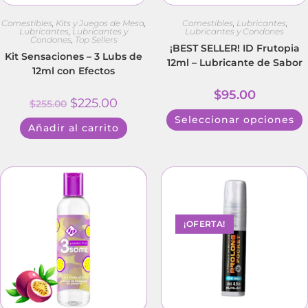
Comestibles
,
Kits y Juegos de Mesa
,
Comestibles
,
Lubricantes
,
Lubricantes
,
Lubricantes y
Lubricantes y Condones
Condones
,
Top Sellers
¡BEST SELLER! ID Frutopia
Kit Sensaciones – 3 Lubs de
12ml – Lubricante de Sabor
12ml con Efectos
$
95.00
$
225.00
$
255.00
Seleccionar opciones
Añadir al carrito
¡OFERTA!