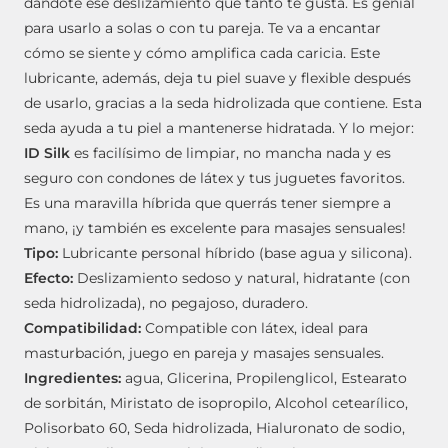
dándote ese deslizamiento que tanto te gusta. Es genial
para usarlo a solas o con tu pareja. Te va a encantar
cómo se siente y cómo amplifica cada caricia. Este
lubricante, además, deja tu piel suave y flexible después
de usarlo, gracias a la seda hidrolizada que contiene. Esta
seda ayuda a tu piel a mantenerse hidratada. Y lo mejor:
ID Silk
es facilísimo de limpiar, no mancha nada y es
seguro con condones de látex y tus juguetes favoritos.
Es una maravilla híbrida que querrás tener siempre a
mano, ¡y también es excelente para masajes sensuales!
Tipo:
Lubricante personal híbrido (base agua y silicona).
Efecto:
Deslizamiento sedoso y natural, hidratante (con
seda hidrolizada), no pegajoso, duradero.
Compatibilidad:
Compatible con látex, ideal para
masturbación, juego en pareja y masajes sensuales.
Ingredientes:
agua, Glicerina, Propilenglicol, Estearato
de sorbitán, Miristato de isopropilo, Alcohol cetearílico,
Polisorbato 60, Seda hidrolizada, Hialuronato de sodio,