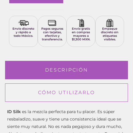
Envío discreto
Pagos seguros
Envío gratis
Empaque
y rápido a
con tarjetas,
en compras
discreto sin
todo México.
efectivo y
mayores a
etiquetas
transferencia.
$1,300 MXN.
visibles.
DESCRIPCIÓN
CÓMO UTILIZARLO
ID Silk
es la mezcla perfecta para tu placer. Es súper
resbaladizo, suave y tiene una consistencia ideal que se
siente muy natural. No es nada pegajoso y dura mucho,