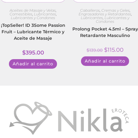
Aceites de Masaje y Velas
,
Caballeros
,
Cremas y Geles
,
Comestibles
,
Lubricantes
,
Engrosadores y Retardantes
,
Lubricantes y Condones
Lubricantes
,
Lubricantes y
Condones
¡TopSeller! ID 3Some Passion
Prolong Pocket 4.5ml – Spray
Fruit – Lubricante Térmico y
Retardante Masculino
Aceite de Masaje
$
115.00
$
139.00
$
395.00
Añadir al carrito
Añadir al carrito