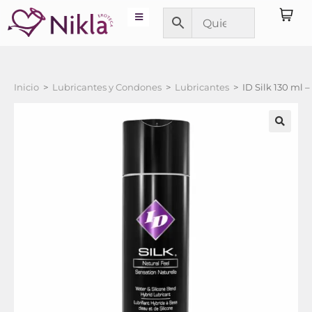
Inicio
>
Lubricantes y Condones
>
Lubricantes
>
ID Silk 130 ml 