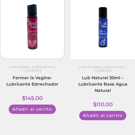
Lubricantes
,
Lubricantes y
Lubricantes
,
Lubricantes y
Condones
Condones
Fermer la Vagine-
Lub Naturel 30ml –
Lubricante Estrechador
Lubricante Base Agua
Natural
$
145.00
$
110.00
Añadir al carrito
Añadir al carrito