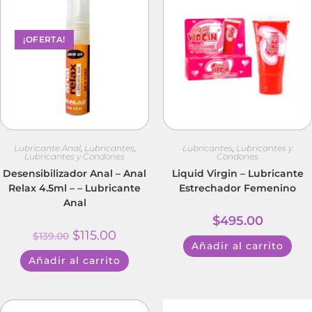
¡OFERTA!
Lubricante Anal
,
Lubricantes
,
Lubricantes
,
Lubricantes y
Lubricantes y Condones
Condones
Desensibilizador Anal – Anal
Liquid Virgin – Lubricante
Relax 4.5ml – – Lubricante
Estrechador Femenino
Anal
$
495.00
$
115.00
$
139.00
Añadir al carrito
Añadir al carrito