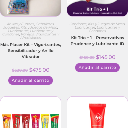
Anillos y Fundas
,
Caballeros
,
Condones
,
Kits y Juegos de Mesa
,
Juguetes
,
Kits y Juegos de Mesa
,
Lubricantes
,
Lubricantes y
Lubricantes
,
Lubricantes y
Condones
Condones
,
Parejas
,
Vigorizantes y
Kit Trío + 1 – Preservativos
Afrodisiacos
Prudence y Lubricante ID
Más Placer Kit – Vigorizantes,
Sensibilizador y Anillo
Vibrador
$
145.00
$
160.00
Añadir al carrito
$
475.00
$
530.00
Añadir al carrito