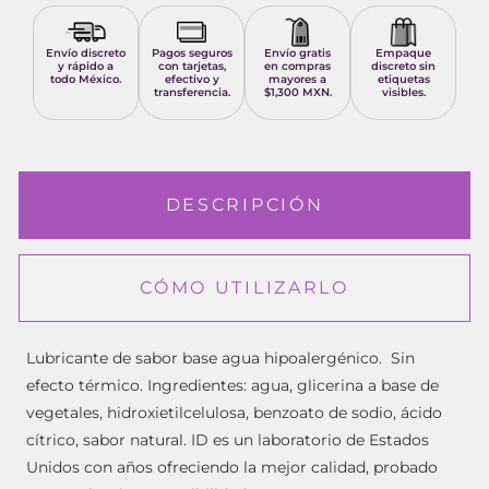
Envío discreto
Pagos seguros
Envío gratis
Empaque
y rápido a
con tarjetas,
en compras
discreto sin
todo México.
efectivo y
mayores a
etiquetas
transferencia.
$1,300 MXN.
visibles.
DESCRIPCIÓN
CÓMO UTILIZARLO
Lubricante de sabor base agua hipoalergénico. Sin
efecto térmico. Ingredientes: agua, glicerina a base de
vegetales, hidroxietilcelulosa, benzoato de sodio, ácido
cítrico, sabor natural. ID es un laboratorio de Estados
Unidos con años ofreciendo la mejor calidad, probado