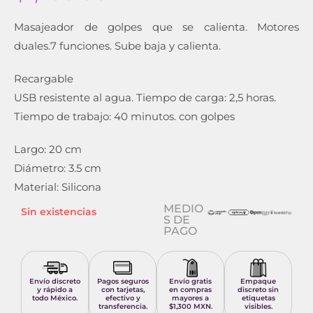
Masajeador de golpes que se calienta. Motores
duales.7 funciones. Sube baja y calienta.
Recargable
USB resistente al agua. Tiempo de carga: 2,5 horas.
Tiempo de trabajo: 40 minutos. con golpes
Largo
: 20 cm
Diámetro
: 3.5 cm
Material
: Silicona
MEDIO
Sin existencias
S DE
PAGO
Envío discreto
Pagos seguros
Envío gratis
Empaque
y rápido a
con tarjetas,
en compras
discreto sin
todo México.
efectivo y
mayores a
etiquetas
transferencia.
$1,300 MXN.
visibles.