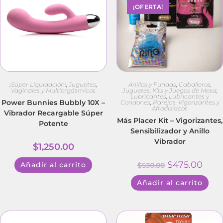
¡OFERTA!
¡Súper Liquidación!
,
Juguetes
,
Anillos y Fundas
,
Caballeros
,
Vaginales y Multiorgásmicos
Juguetes
,
Kits y Juegos de Mesa
,
Lubricantes
,
Lubricantes y
Power Bunnies Bubbly 10X –
Condones
,
Parejas
,
Vigorizantes y
Afrodisiacos
Vibrador Recargable Súper
Más Placer Kit – Vigorizantes,
Potente
Sensibilizador y Anillo
Vibrador
$
1,250.00
$
475.00
Añadir al carrito
$
530.00
Añadir al carrito