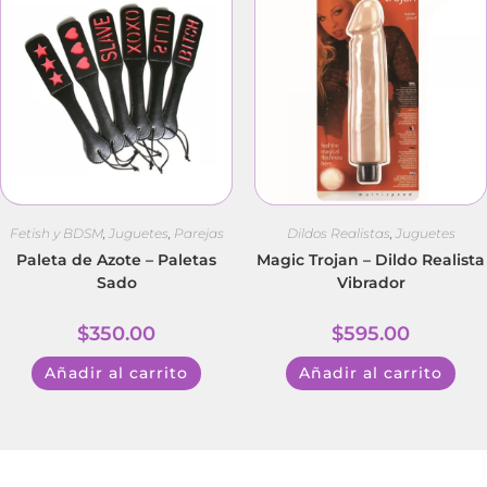
Fetish y BDSM
,
Juguetes
,
Parejas
Dildos Realistas
,
Juguetes
Paleta de Azote – Paletas
Magic Trojan – Dildo Realista
Sado
Vibrador
$
350.00
$
595.00
Añadir al carrito
Añadir al carrito