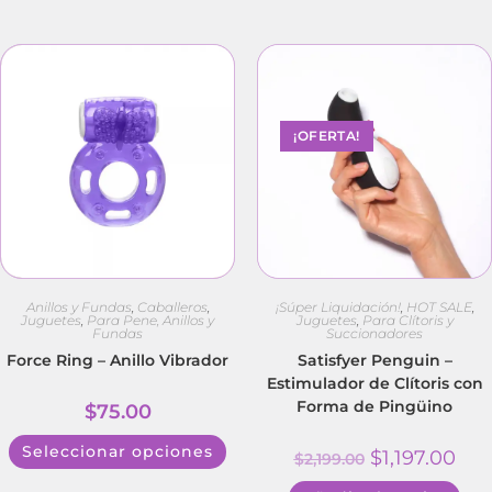
¡OFERTA!
Anillos y Fundas
,
Caballeros
,
¡Súper Liquidación!
,
HOT SALE
,
Juguetes
,
Para Pene, Anillos y
Juguetes
,
Para Clítoris y
Fundas
Succionadores
Force Ring – Anillo Vibrador
Satisfyer Penguin –
Estimulador de Clítoris con
Forma de Pingüino
$
75.00
Seleccionar opciones
$
1,197.00
$
2,199.00