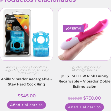
¡OFERTA!
Anillos y Fundas
,
Caballeros
,
Juguetes
,
Vaginales y
Juguetes
,
Para Pene, Anillos y
Multiorgásmicos
Fundas
,
Parejas
¡BEST SELLER! Pink Bunny
Anillo Vibrador Recargable –
Recargable – Vibrador Doble
Stay Hard Cock Ring
Estimulación
$
545.00
$
750.00
$
950.00
Añadir al carrito
Añadir al carrito