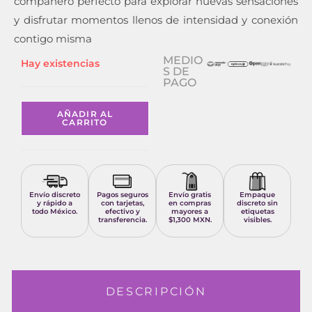
compañero perfecto para explorar nuevas sensaciones
y disfrutar momentos llenos de intensidad y conexión
contigo misma
MEDIO
Hay existencias
S DE
PAGO
AÑADIR AL
CARRITO
Envío discreto
Pagos seguros
Envío gratis
Empaque
y rápido a
con tarjetas,
en compras
discreto sin
todo México.
efectivo y
mayores a
etiquetas
transferencia.
$1,300 MXN.
visibles.
DESCRIPCIÓN