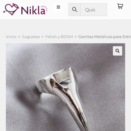
Inicio
>
Juguetes
>
Fetish y BDSM
>
Garritas Metálicas para Est