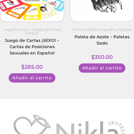
Juguetes
,
Kits y Juegos de Mesa
,
Fetish y BDSM
,
Juguetes
,
Parejas
Parejas
Paleta de Azote – Paletas
Juego de Cartas ¡SEXO! –
Sado
Cartas de Posiciones
Sexuales en Español
$
350.00
$
285.00
Añadir al carrito
Añadir al carrito