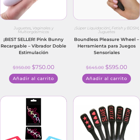
Juguetes
,
Vaginales y
¡Súper Liquidación!
,
Fetish y BDSM
,
Multiorgásmicos
Juguetes
¡BEST SELLER! Pink Bunny
Boundless Pleasure Wheel –
Recargable – Vibrador Doble
Herramienta para Juegos
Estimulación
Sensoriales
$
750.00
$
595.00
$
950.00
$
645.00
Añadir al carrito
Añadir al carrito