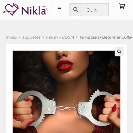
Inicio
>
Juguetes
>
Fetish y BDSM
>
Temptasia- Beginner Cuffs