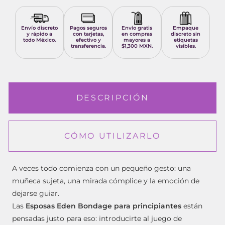
Envío discreto
Pagos seguros
Envío gratis
Empaque
y rápido a
con tarjetas,
en compras
discreto sin
todo México.
efectivo y
mayores a
etiquetas
transferencia.
$1,300 MXN.
visibles.
DESCRIPCIÓN
CÓMO UTILIZARLO
A veces todo comienza con un pequeño gesto: una
muñeca sujeta, una mirada cómplice y la emoción de
dejarse guiar.
Las
Esposas Eden Bondage para principiantes
están
pensadas justo para eso: introducirte al juego de