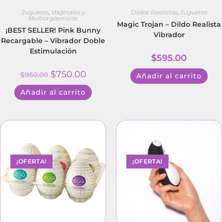
Juguetes
,
Vaginales y
Dildos Realistas
,
Juguetes
Multiorgásmicos
Magic Trojan – Dildo Realista
¡BEST SELLER! Pink Bunny
Vibrador
Recargable – Vibrador Doble
Estimulación
$
595.00
$
750.00
$
950.00
Añadir al carrito
Añadir al carrito
¡OFERTA!
¡OFERTA!