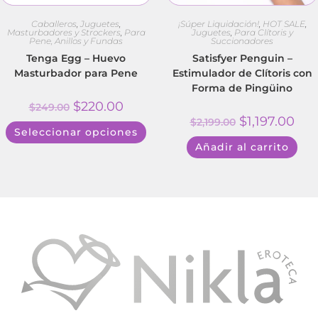
Caballeros
,
Juguetes
,
¡Súper Liquidación!
,
HOT SALE
,
Masturbadores y Strockers
,
Para
Juguetes
,
Para Clítoris y
Pene, Anillos y Fundas
Succionadores
Tenga Egg – Huevo
Satisfyer Penguin –
Masturbador para Pene
Estimulador de Clítoris con
Forma de Pingüino
$
220.00
$
249.00
$
1,197.00
$
2,199.00
Seleccionar opciones
Añadir al carrito