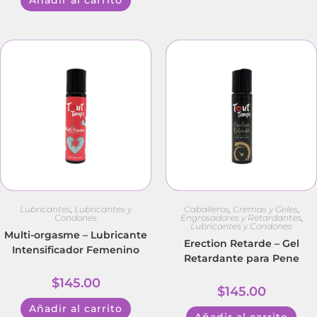
Lubricantes
,
Lubricantes y
Caballeros
,
Cremas y Geles
,
Condones
Engrosadores y Retardantes
,
Lubricantes y Condones
Multi-orgasme – Lubricante
Erection Retarde – Gel
Intensificador Femenino
Retardante para Pene
$
145.00
$
145.00
Añadir al carrito
Añadir al carrito