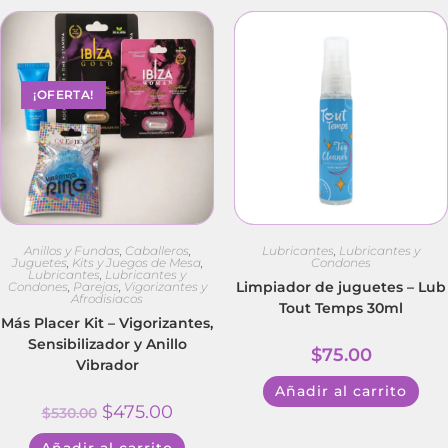
¡OFERTA!
Anillos y Fundas
,
Caballeros
,
Lubricantes
,
Lubricantes y
Juguetes
,
Kits y Juegos de Mesa
,
Condones
Lubricantes
,
Lubricantes y
Limpiador de juguetes – Lub
Condones
,
Parejas
,
Vigorizantes y
Afrodisiacos
Tout Temps 30ml
Más Placer Kit – Vigorizantes,
Sensibilizador y Anillo
$
75.00
Vibrador
Añadir al carrito
$
475.00
$
530.00
Añadir al carrito