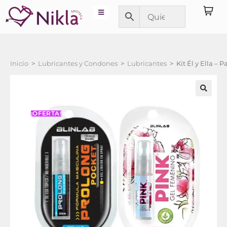
Inicio
>
Lubricantes y Condones
>
Lubricantes
>
Kit Él y Ella –
¡OFERTA!