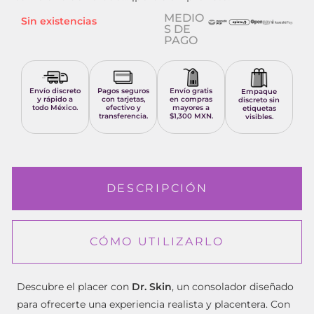
MEDIO
Sin existencias
S DE
PAGO
Envío discreto
Pagos seguros
Envío gratis
Empaque
y rápido a
con tarjetas,
en compras
discreto sin
todo México.
efectivo y
mayores a
etiquetas
transferencia.
$1,300 MXN.
visibles.
DESCRIPCIÓN
CÓMO UTILIZARLO
Descubre el placer con
Dr. Skin
, un consolador diseñado
para ofrecerte una experiencia realista y placentera. Con