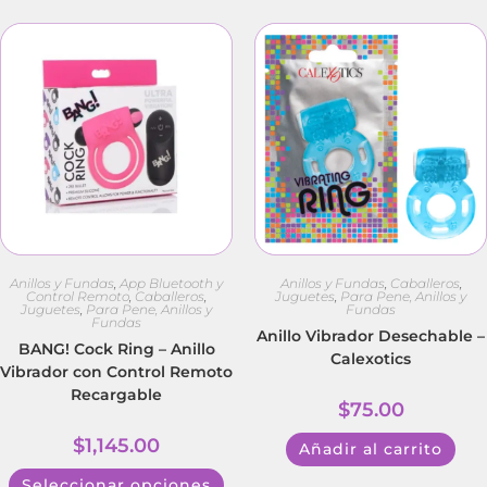
Anillos y Fundas
,
App Bluetooth y
Anillos y Fundas
,
Caballeros
,
Control Remoto
,
Caballeros
,
Juguetes
,
Para Pene, Anillos y
Juguetes
,
Para Pene, Anillos y
Fundas
Fundas
Anillo Vibrador Desechable –
BANG! Cock Ring – Anillo
Calexotics
Vibrador con Control Remoto
Recargable
$
75.00
$
1,145.00
Añadir al carrito
Seleccionar opciones