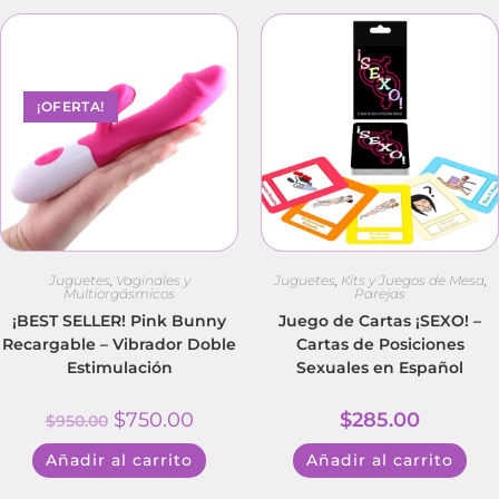
¡OFERTA!
Juguetes
,
Vaginales y
Juguetes
,
Kits y Juegos de Mesa
,
Multiorgásmicos
Parejas
¡BEST SELLER! Pink Bunny
Juego de Cartas ¡SEXO! –
Recargable – Vibrador Doble
Cartas de Posiciones
Estimulación
Sexuales en Español
$
750.00
$
285.00
$
950.00
Añadir al carrito
Añadir al carrito