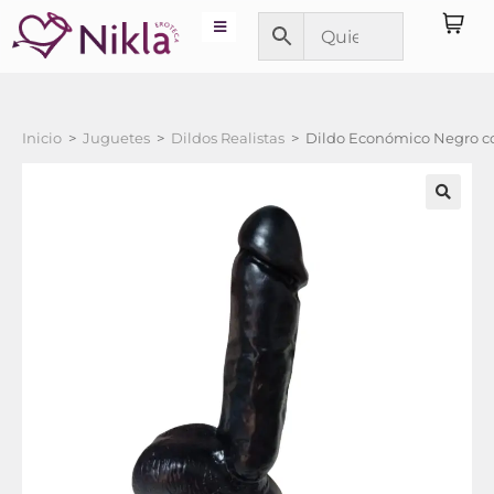
Inicio
>
Juguetes
>
Dildos Realistas
>
Dildo Económico Negro co