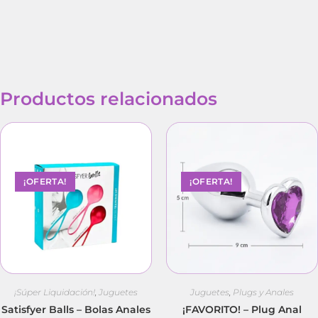
Productos relacionados
¡OFERTA!
¡OFERTA!
¡Súper Liquidación!
,
Juguetes
Juguetes
,
Plugs y Anales
Satisfyer Balls – Bolas Anales
¡FAVORITO! – Plug Anal