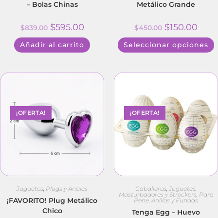
– Bolas Chinas
Metálico Grande
$
595.00
$
150.00
$
839.00
$
450.00
Añadir al carrito
Seleccionar opciones
¡OFERTA!
¡OFERTA!
Juguetes
,
Plugs y Anales
Caballeros
,
Juguetes
,
Masturbadores y Strockers
,
Para
¡FAVORITO! Plug Metálico
Pene, Anillos y Fundas
Chico
Tenga Egg – Huevo