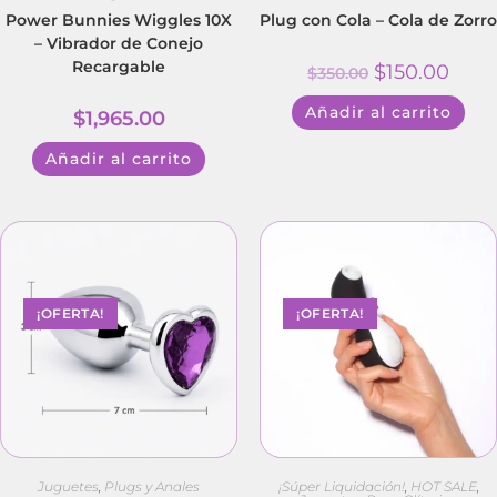
Power Bunnies Wiggles 10X
Plug con Cola – Cola de Zorro
– Vibrador de Conejo
Recargable
$
150.00
$
350.00
Añadir al carrito
$
1,965.00
Añadir al carrito
¡OFERTA!
¡OFERTA!
Juguetes
,
Plugs y Anales
¡Súper Liquidación!
,
HOT SALE
,