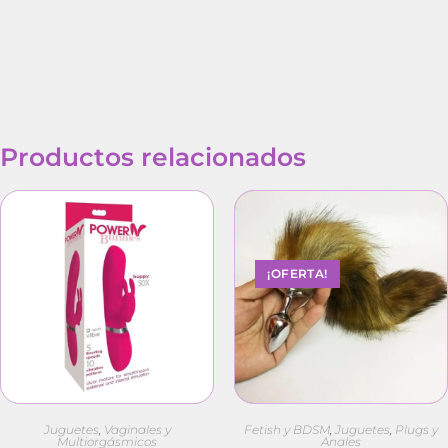
Productos relacionados
¡OFERTA!
Juguetes
,
Vaginales y
Fetish y BDSM
,
Juguetes
,
Plugs y
Multiorgásmicos
Anales