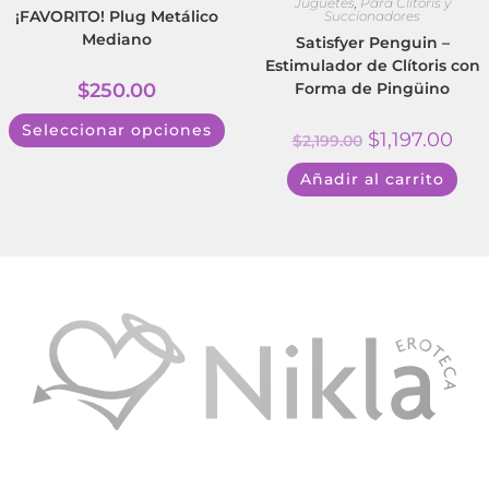
Juguetes
,
Para Clítoris y
¡FAVORITO! Plug Metálico
Succionadores
Mediano
Satisfyer Penguin –
Estimulador de Clítoris con
$
250.00
Forma de Pingüino
Seleccionar opciones
$
1,197.00
$
2,199.00
Añadir al carrito