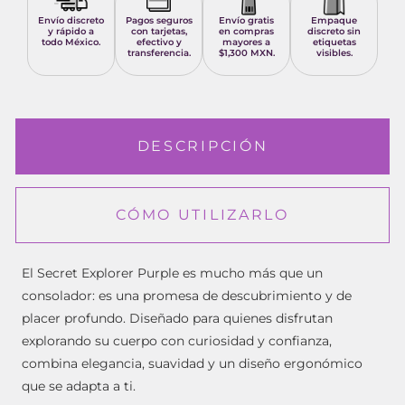
Envío discreto
Pagos seguros
Envío gratis
Empaque
y rápido a
con tarjetas,
en compras
discreto sin
todo México.
efectivo y
mayores a
etiquetas
transferencia.
$1,300 MXN.
visibles.
DESCRIPCIÓN
CÓMO UTILIZARLO
El Secret Explorer Purple es mucho más que un
consolador: es una promesa de descubrimiento y de
placer profundo. Diseñado para quienes disfrutan
explorando su cuerpo con curiosidad y confianza,
combina elegancia, suavidad y un diseño ergonómico
que se adapta a ti.