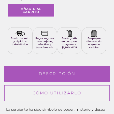
AÑADIR AL
CARRITO
Envío discreto
Pagos seguros
Envío gratis
Empaque
y rápido a
con tarjetas,
en compras
discreto sin
todo México.
efectivo y
mayores a
etiquetas
transferencia.
$1,300 MXN.
visibles.
DESCRIPCIÓN
CÓMO UTILIZARLO
La serpiente ha sido símbolo de poder, misterio y deseo