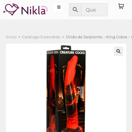
Inicio
>
Catálogo Extendido
>
Dildo de Serpiente – King Cobra –