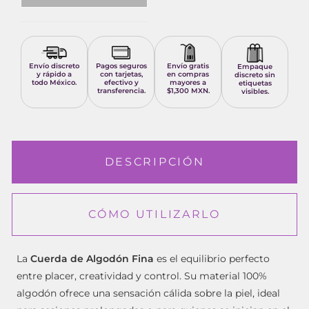
Envío discreto
Pagos seguros
Envío gratis
Empaque
y rápido a
con tarjetas,
en compras
discreto sin
todo México.
efectivo y
mayores a
etiquetas
transferencia.
$1,300 MXN.
visibles.
DESCRIPCIÓN
CÓMO UTILIZARLO
La
Cuerda de Algodón Fina
es el equilibrio perfecto
entre placer, creatividad y control. Su material 100%
algodón ofrece una sensación cálida sobre la piel, ideal