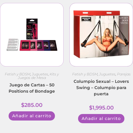
Fetish y BDSM
,
Juguetes
,
Kits y
Fetish y BDSM
,
Juguetes
,
Parejas
Juegos de Mesa
Columpio Sexual – Lovers
Juego de Cartas – 50
Swing – Columpio para
Positions of Bondage
puerta
$
285.00
$
1,995.00
Añadir al carrito
Añadir al carrito