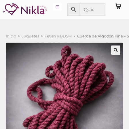
Inicio
>
Juguetes
>
Fetish y BDSM
>
Cuerda de Algodón Fina – 