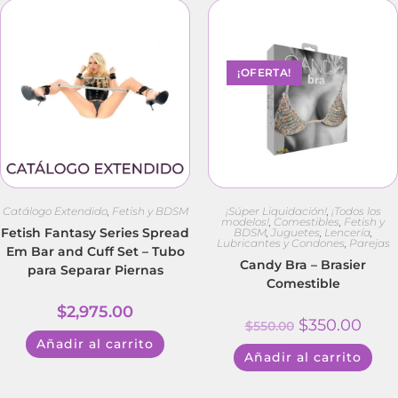
¡OFERTA!
Catálogo Extendido
,
Fetish y BDSM
¡Súper Liquidación!
,
¡Todos los
modelos!
,
Comestibles
,
Fetish y
Fetish Fantasy Series Spread
BDSM
,
Juguetes
,
Lencería
,
Lubricantes y Condones
,
Parejas
Em Bar and Cuff Set – Tubo
Candy Bra – Brasier
para Separar Piernas
Comestible
$
2,975.00
$
350.00
$
550.00
Añadir al carrito
Añadir al carrito