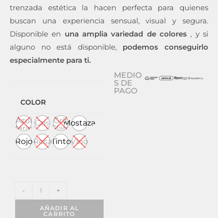
trenzada estética la hacen perfecta para quienes
buscan una experiencia sensual, visual y segura.
Disponible en
una amplia variedad de colores
, y si
alguno no está disponible,
podemos conseguirlo
especialmente para ti.
MEDIO
S DE
PAGO
COLOR
Azul
Gris
Gris
Mostaza
Marino
Claro
Rojo
Rosa
Tinto
Vino
-
+
AÑADIR AL
CARRITO