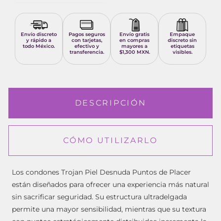
Envío discreto
Pagos seguros
Envío gratis
Empaque
y rápido a
con tarjetas,
en compras
discreto sin
todo México.
efectivo y
mayores a
etiquetas
transferencia.
$1,300 MXN.
visibles.
DESCRIPCIÓN
CÓMO UTILIZARLO
Los condones
Trojan
Piel Desnuda Puntos de Placer
están diseñados para ofrecer una experiencia más natural
sin sacrificar seguridad. Su estructura ultradelgada
permite una mayor sensibilidad, mientras que su textura