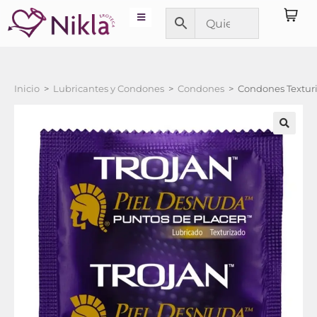
Inicio
>
Lubricantes y Condones
>
Condones
>
Condones Texturi