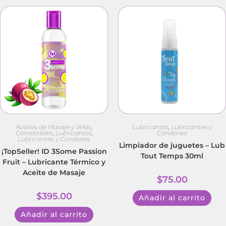
Aceites de Masaje y Velas
,
Lubricantes
,
Lubricantes y
Comestibles
,
Lubricantes
,
Condones
Lubricantes y Condones
Limpiador de juguetes – Lub
¡TopSeller! ID 3Some Passion
Tout Temps 30ml
Fruit – Lubricante Térmico y
Aceite de Masaje
$
75.00
$
395.00
Añadir al carrito
Añadir al carrito