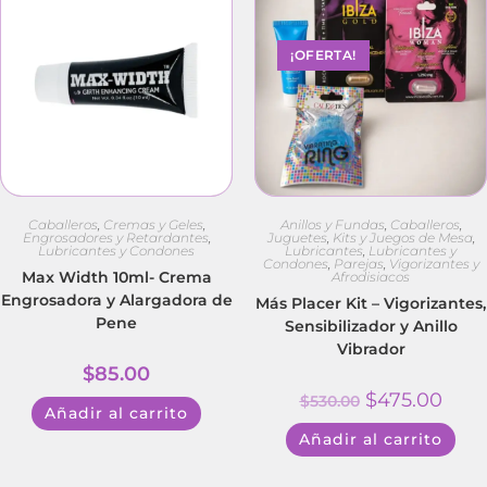
¡OFERTA!
Caballeros
,
Cremas y Geles
,
Anillos y Fundas
,
Caballeros
,
Engrosadores y Retardantes
,
Juguetes
,
Kits y Juegos de Mesa
,
Lubricantes y Condones
Lubricantes
,
Lubricantes y
Condones
,
Parejas
,
Vigorizantes y
Max Width 10ml- Crema
Afrodisiacos
Engrosadora y Alargadora de
Más Placer Kit – Vigorizantes,
Pene
Sensibilizador y Anillo
Vibrador
$
85.00
$
475.00
$
530.00
Añadir al carrito
Añadir al carrito