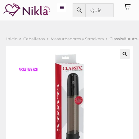
Inicio
>
Caballeros
>
Masturbadores y Strockers
>
Classix® Auto
¡OFERTA!