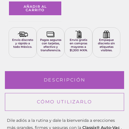
AÑADIR AL
CARRITO
Envío discreto
Pagos seguros
Envío gratis
Empaque
y rápido a
con tarjetas,
en compras
discreto sin
todo México.
efectivo y
mayores a
etiquetas
transferencia.
$1,300 MXN.
visibles.
DESCRIPCIÓN
CÓMO UTILIZARLO
Dile adiós a la rutina y dale la bienvenida a erecciones
más grandes, firmes y seguras con la
Classix® Auto-Vac
.