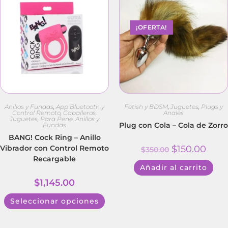
¡OFERTA!
Anillos y Fundas
,
App Bluetooth y
Fetish y BDSM
,
Juguetes
,
Plugs y
Control Remoto
,
Caballeros
,
Anales
Juguetes
,
Para Pene, Anillos y
Plug con Cola – Cola de Zorro
Fundas
BANG! Cock Ring – Anillo
Vibrador con Control Remoto
$
150.00
$
350.00
Recargable
Añadir al carrito
$
1,145.00
Seleccionar opciones