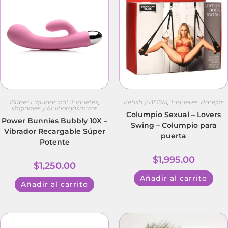
¡Súper Liquidación!
,
Juguetes
,
Fetish y BDSM
,
Juguetes
,
Parejas
Vaginales y Multiorgásmicos
Columpio Sexual – Lovers
Power Bunnies Bubbly 10X –
Swing – Columpio para
Vibrador Recargable Súper
puerta
Potente
$
1,995.00
$
1,250.00
Añadir al carrito
Añadir al carrito