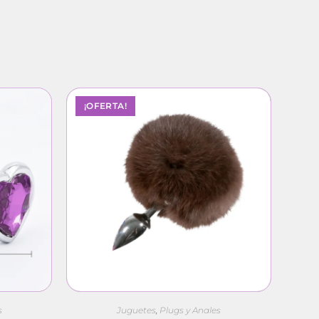
¡OFERTA!
s
Juguetes
,
Plugs y Anales