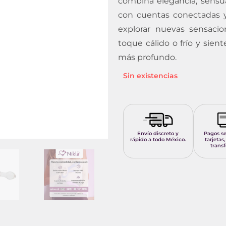
combina elegancia, sensua
con cuentas conectadas y
explorar nuevas sensacio
toque cálido o frío y sie
más profundo.
Sin existencias
Envío discreto y
Pagos s
rápido a todo México.
tarjetas,
transf