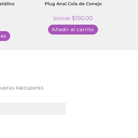
etálico
Plug Anal Cola de Conejo
$
150.00
$
550.00
Añadir al carrito
nes
UNTAS FRECUENTES