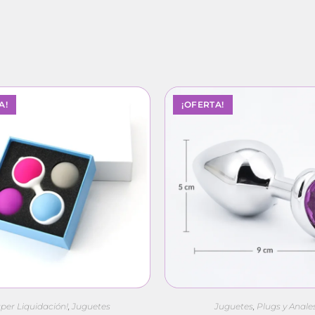
A!
¡OFERTA!
úper Liquidación!
,
Juguetes
Juguetes
,
Plugs y Anale