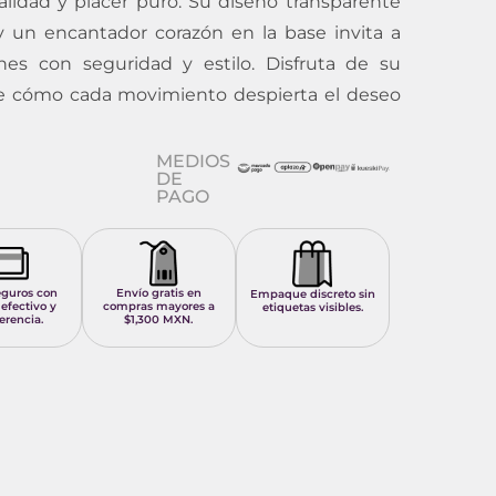
lidad y placer puro. Su diseño transparente
 un encantador corazón en la base invita a
nes con seguridad y estilo. Disfruta de su
nte cómo cada movimiento despierta el deseo
MEDIOS
DE
PAGO
eguros con
Envío gratis en
Empaque discreto sin
 efectivo y
compras mayores a
etiquetas visibles.
erencia.
$1,300 MXN.