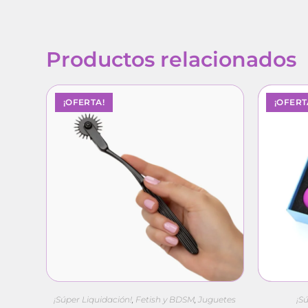
Productos relacionados
¡OFERTA!
¡OFERT
¡Súper Liquidación!
,
Fetish y BDSM
,
Juguetes
¡S