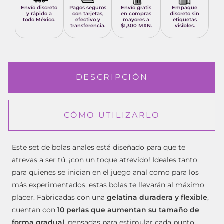
Envío discreto
Pagos seguros
Envío gratis
Empaque
y rápido a
con tarjetas,
en compras
discreto sin
todo México.
efectivo y
mayores a
etiquetas
transferencia.
$1,300 MXN.
visibles.
DESCRIPCIÓN
CÓMO UTILIZARLO
Este set de bolas anales está diseñado para que te
atrevas a ser tú, ¡con un toque atrevido! Ideales tanto
para quienes se inician en el juego anal como para los
más experimentados, estas bolas te llevarán al máximo
placer. Fabricadas con una
gelatina duradera y flexible
,
cuentan con
10 perlas que aumentan su tamaño de
forma gradual
, pensadas para estimular cada punto