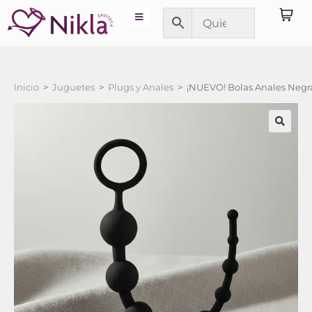
Inicio
>
Juguetes
>
Plugs y Anales
>
¡NUEVO! Bolas Anales Negra