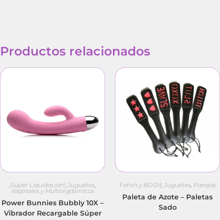
Productos relacionados
¡Súper Liquidación!
,
Juguetes
,
Fetish y BDSM
,
Juguetes
,
Parejas
Vaginales y Multiorgásmicos
Paleta de Azote – Paletas
Power Bunnies Bubbly 10X –
Sado
Vibrador Recargable Súper