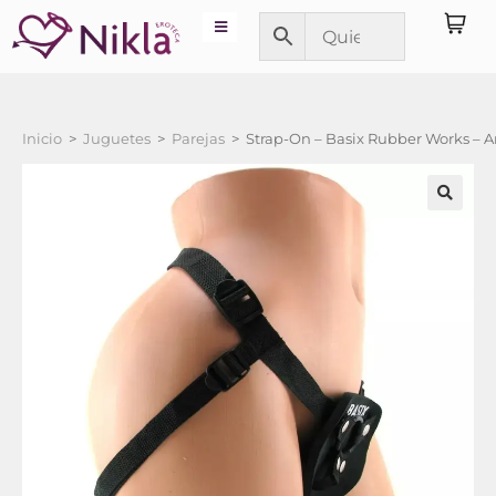
Inicio
>
Juguetes
>
Parejas
>
Strap-On – Basix Rubber Works – A