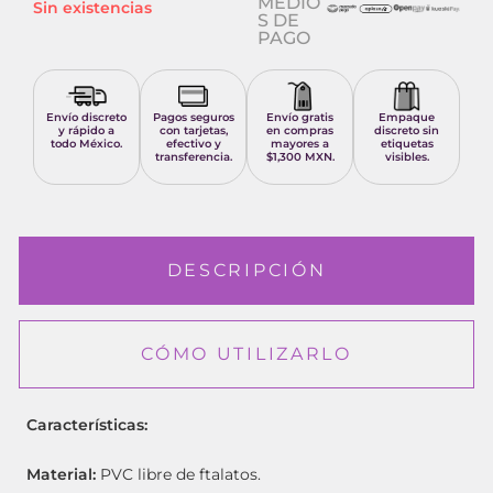
MEDIO
Sin existencias
S DE
PAGO
Envío discreto
Pagos seguros
Envío gratis
Empaque
y rápido a
con tarjetas,
en compras
discreto sin
todo México.
efectivo y
mayores a
etiquetas
transferencia.
$1,300 MXN.
visibles.
DESCRIPCIÓN
CÓMO UTILIZARLO
Características:
Material:
PVC libre de ftalatos.