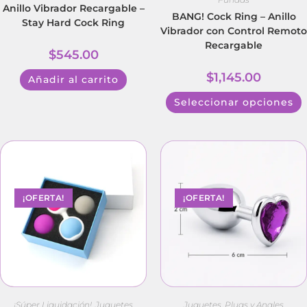
Anillo Vibrador Recargable –
BANG! Cock Ring – Anillo
Stay Hard Cock Ring
Vibrador con Control Remoto
Recargable
$
545.00
$
1,145.00
Añadir al carrito
Seleccionar opciones
¡OFERTA!
¡OFERTA!
¡Súper Liquidación!
,
Juguetes
Juguetes
,
Plugs y Anales