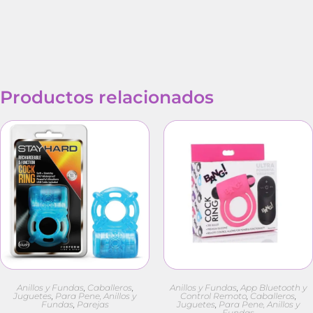
Productos relacionados
Anillos y Fundas
,
Caballeros
,
Anillos y Fundas
,
App Bluetooth y
Juguetes
,
Para Pene, Anillos y
Control Remoto
,
Caballeros
,
Fundas
,
Parejas
Juguetes
,
Para Pene, Anillos y
Fundas