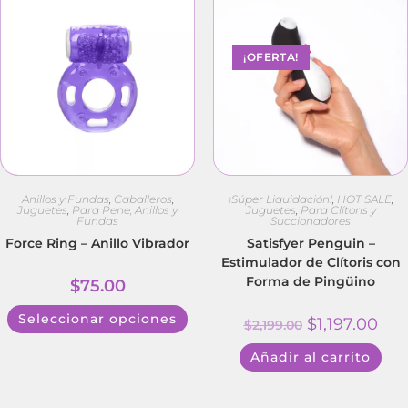
¡OFERTA!
Anillos y Fundas
,
Caballeros
,
¡Súper Liquidación!
,
HOT SALE
,
Juguetes
,
Para Pene, Anillos y
Juguetes
,
Para Clítoris y
Fundas
Succionadores
Force Ring – Anillo Vibrador
Satisfyer Penguin –
Estimulador de Clítoris con
Forma de Pingüino
$
75.00
Seleccionar opciones
$
1,197.00
$
2,199.00
Añadir al carrito