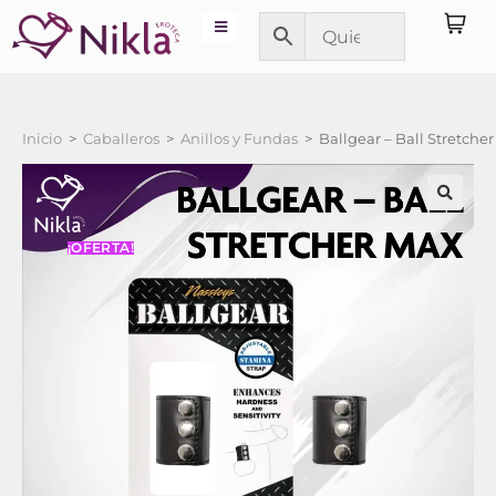
Inicio
>
Caballeros
>
Anillos y Fundas
>
Ballgear – Ball Stretche
¡OFERTA!