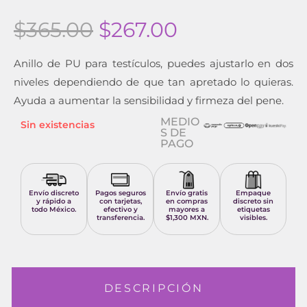
$
365.00
$
267.00
Anillo de PU para testículos, puedes ajustarlo en dos
niveles dependiendo de que tan apretado lo quieras.
Ayuda a aumentar la sensibilidad y firmeza del pene.
MEDIO
Sin existencias
S DE
PAGO
Envío discreto
Pagos seguros
Envío gratis
Empaque
y rápido a
con tarjetas,
en compras
discreto sin
todo México.
efectivo y
mayores a
etiquetas
transferencia.
$1,300 MXN.
visibles.
DESCRIPCIÓN