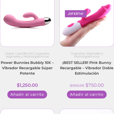
¡OFERTA!
¡Súper Liquidación!
,
Juguetes
,
Juguetes
,
Vaginales y
Vaginales y Multiorgásmicos
Multiorgásmicos
Power Bunnies Bubbly 10X –
¡BEST SELLER! Pink Bunny
Vibrador Recargable Súper
Recargable – Vibrador Doble
Potente
Estimulación
$
1,250.00
$
750.00
$
950.00
Añadir al carrito
Añadir al carrito