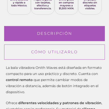
y rápido a
con tarjetas,
en compras
discreto sin
todo México.
efectivo y
mayores a
etiquetas
transferencia.
$1,300 MXN.
visibles.
DESCRIPCIÓN
CÓMO UTILIZARLO
La bala vibradora Onith Waves está diseñada en formato
compacto para un uso práctico y discreto. Cuenta con
control remoto
que permite cambiar modos de
vibración a distancia, además de botón integrado en el
dispositivo.
Ofrece
diferentes velocidades y patrones de vibración
,
ajustables según preferencia. Su material de
silicona