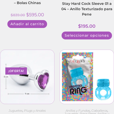
– Bolas Chinas
Stay Hard Cock Sleeve 01 a
04 – Anillo Texturizado para
$
595.00
Pene
$
839.00
Añadir al carrito
$
195.00
Seleccionar opciones
¡OFERTA!
Juguetes
,
Plugs y Anales
Anillos y Fundas
,
Caballeros
,
Juguetes
,
Para Pene, Anillos y