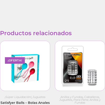
Productos relacionados
¡OFERTA!
¡Súper Liquidación!
,
Juguetes
Anillos y Fundas
,
Caballeros
,
Juguetes
,
Para Pene, Anillos y
Satisfyer Balls – Bolas Anales
Fundas