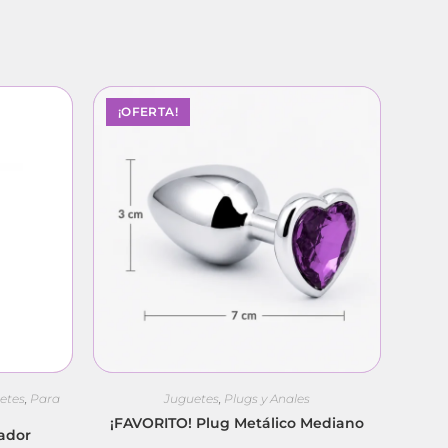
¡OFERTA!
etes
,
Para
Juguetes
,
Plugs y Anales
¡FAVORITO! Plug Metálico Mediano
rador