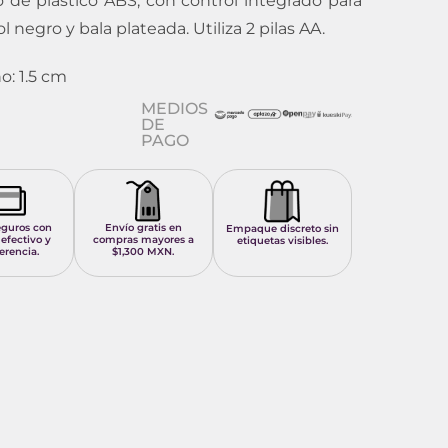
o de plástico ABS, con control integrado para
 negro y bala plateada. Utiliza 2 pilas AA.
o: 1.5 cm
MEDIOS
DE
PAGO
eguros con
Envío gratis en
Empaque discreto sin
 efectivo y
compras mayores a
etiquetas visibles.
erencia.
$1,300 MXN.