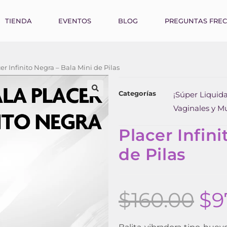
TIENDA
EVENTOS
BLOG
PREGUNTAS FRE
er Infinito Negra – Bala Mini de Pilas
Categorías
¡Súper Liquida
Vaginales y M
Placer Infini
de Pilas
$
160.00
$
9