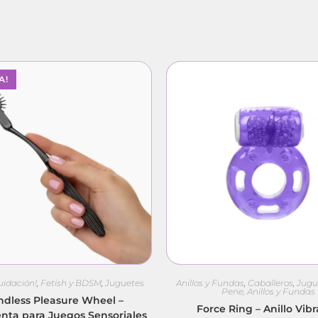
A!
uidación!
,
Fetish y BDSM
,
Juguetes
Anillos y Fundas
,
Caballeros
,
Jugu
Pene, Anillos y Fundas
dless Pleasure Wheel –
Force Ring – Anillo Vib
nta para Juegos Sensoriales