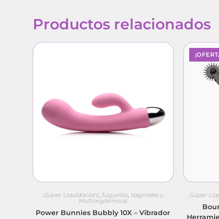
Productos relacionados
¡OFERT
¡Súper Liquidación!
,
Juguetes
,
Vaginales y
¡Súper Liq
Multiorgásmicos
Boun
Power Bunnies Bubbly 10X – Vibrador
Herramie