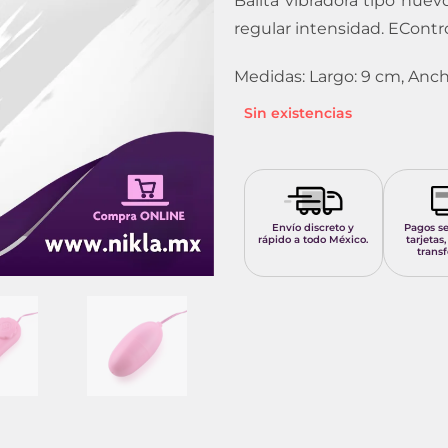
Balita vibradora tipo huev
regular intensidad. EControl
Medidas:
Largo: 9 cm, A
nch
Sin existencias
Envío discreto y
Pagos s
rápido a todo México.
tarjetas,
transf