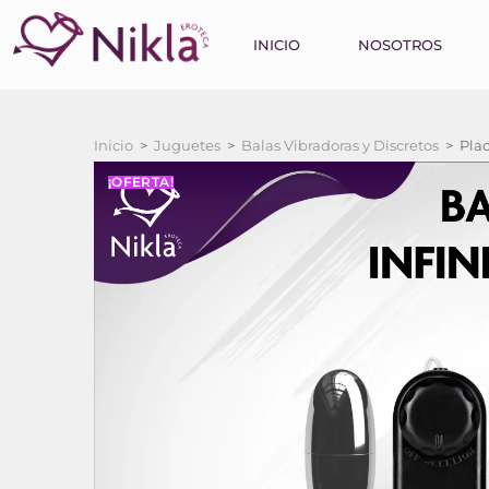
INICIO
NOSOTROS
Inicio
>
Juguetes
>
Balas Vibradoras y Discretos
>
Plac
¡OFERTA!