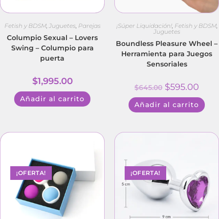
Fetish y BDSM
,
Juguetes
,
Parejas
¡Súper Liquidación!
,
Fetish y BDSM
,
Juguetes
Columpio Sexual – Lovers
Boundless Pleasure Wheel –
Swing – Columpio para
Herramienta para Juegos
puerta
Sensoriales
$
1,995.00
$
595.00
$
645.00
Añadir al carrito
Añadir al carrito
¡OFERTA!
¡OFERTA!