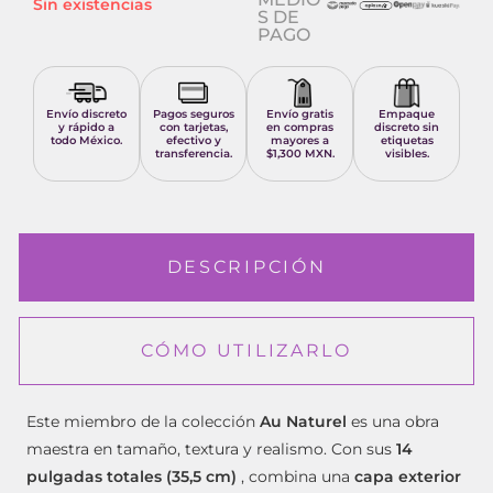
Sin existencias
S DE
PAGO
Envío discreto
Pagos seguros
Envío gratis
Empaque
y rápido a
con tarjetas,
en compras
discreto sin
todo México.
efectivo y
mayores a
etiquetas
transferencia.
$1,300 MXN.
visibles.
DESCRIPCIÓN
CÓMO UTILIZARLO
Este miembro de la colección
Au Naturel
es una obra
maestra en tamaño, textura y realismo. Con sus
14
pulgadas totales (35,5 cm)
, combina una
capa exterior