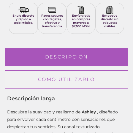
Envío discreto
Pagos seguros
Envío gratis
Empaque
y rápido a
con tarjetas,
en compras
discreto sin
todo México.
efectivo y
mayores a
etiquetas
transferencia.
$1,300 MXN.
visibles.
DESCRIPCIÓN
CÓMO UTILIZARLO
Descripción larga
Descubre la suavidad y realismo de
Ashley
, diseñado
para envolver cada centímetro con sensaciones que
despiertan tus sentidos. Su canal texturizado