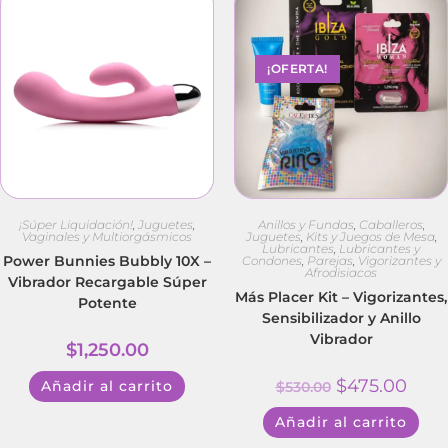
¡OFERTA!
¡Súper Liquidación!
,
Juguetes
,
Anillos y Fundas
,
Caballeros
,
Vaginales y Multiorgásmicos
Juguetes
,
Kits y Juegos de Mesa
,
Lubricantes
,
Lubricantes y
Power Bunnies Bubbly 10X –
Condones
,
Parejas
,
Vigorizantes y
Afrodisiacos
Vibrador Recargable Súper
Más Placer Kit – Vigorizantes,
Potente
Sensibilizador y Anillo
Vibrador
$
1,250.00
$
475.00
Añadir al carrito
$
530.00
Añadir al carrito