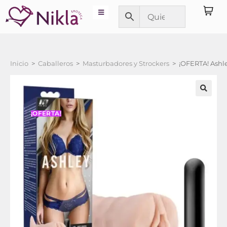
Inicio
>
Caballeros
>
Masturbadores y Strockers
>
¡OFERTA! Ashle
¡OFERTA!