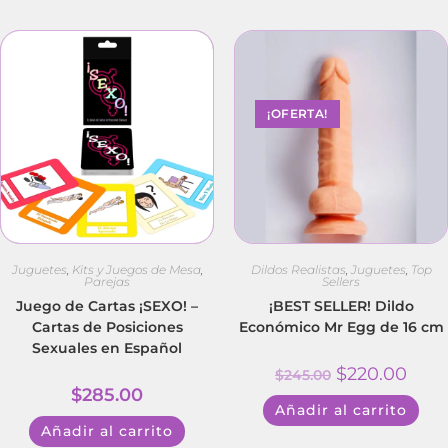
¡OFERTA!
Juguetes
,
Kits y Juegos de Mesa
,
Dildos Realistas
,
Juguetes
,
Top
Parejas
Sellers
Juego de Cartas ¡SEXO! –
¡BEST SELLER! Dildo
Cartas de Posiciones
Económico Mr Egg de 16 cm
Sexuales en Español
$
220.00
$
245.00
$
285.00
Añadir al carrito
Añadir al carrito