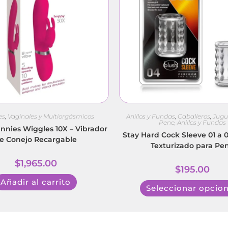
es
,
Vaginales y Multiorgásmicos
Anillos y Fundas
,
Caballeros
,
Jugu
Pene, Anillos y Fundas
nies Wiggles 10X – Vibrador
Stay Hard Cock Sleeve 01 a 0
e Conejo Recargable
Texturizado para Pe
$
1,965.00
$
195.00
Añadir al carrito
Seleccionar opcio