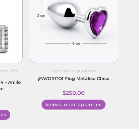
etes
,
Para
Juguetes
,
Plugs y Anales
¡FAVORITO! Plug Metálico Chico
4 – Anillo
ne
$
250.00
Seleccionar opciones
nes