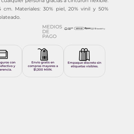
cualquier persona gracias a cinturón flexible.
5 cm. Materiales: 30% piel, 20% vinil y 50%
plateado.
MEDIOS
DE
PAGO
eguros con
Envío gratis en
Empaque discreto sin
 efectivo y
compras mayores a
etiquetas visibles.
erencia.
$1,300 MXN.