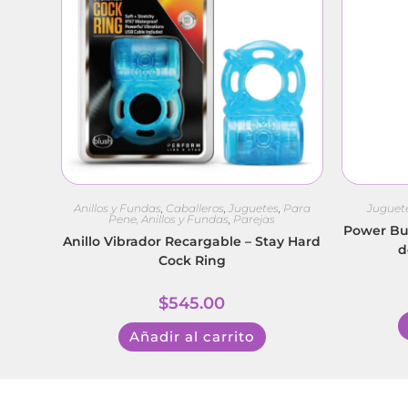
Anillos y Fundas
,
Caballeros
,
Juguetes
,
Para
Juguet
Pene, Anillos y Fundas
,
Parejas
Power Bun
Anillo Vibrador Recargable – Stay Hard
d
Cock Ring
$
545.00
Añadir al carrito