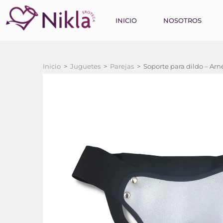
INICIO
NOSOTROS
Inicio
>
Juguetes
>
Parejas
>
Soporte para dildo – Arn