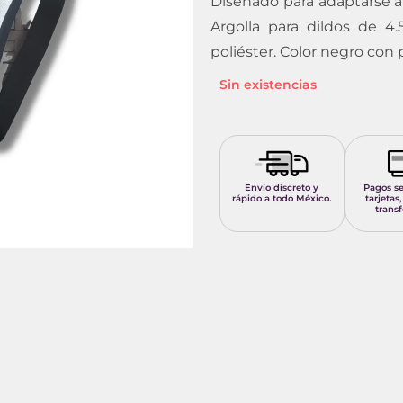
Diseñado para adaptarse a 
Argolla para dildos de 4.
poliéster. Color negro con 
Sin existencias
Envío discreto y
Pagos s
rápido a todo México.
tarjetas,
transf