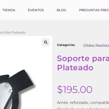
TIENDA
EVENTOS
BLOG
PREGUNTAS FRE
és Elite Plateado
Categorías
Dildos Realist
Soporte para
Plateado
$
195.00
Arnés reforzado, compatib