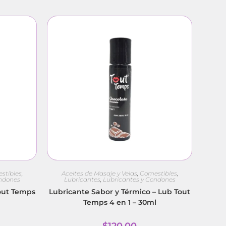
stibles
,
Aceites de Masaje y Velas
,
Comestibles
,
ondones
Lubricantes
,
Lubricantes y Condones
out Temps
Lubricante Sabor y Térmico – Lub Tout
Temps 4 en 1 – 30ml