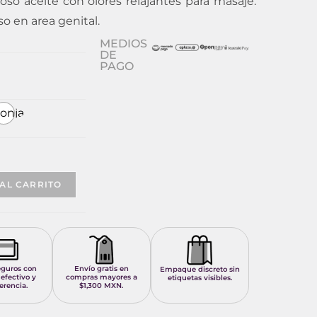
oso aceite con olores relajantes para masaje.
o en area genital.
MEDIOS
DE
PAGO
ronja
ena
AL CARRITO
eguros con
Envío gratis en
Empaque discreto sin
 efectivo y
compras mayores a
etiquetas visibles.
erencia.
$1,300 MXN.