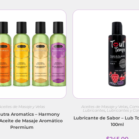
Aceites de Masaje y Velas
Aceites de Masaje y Velas
,
Come
Lubricantes
,
Lubricantes y C
tra Aromatics – Harmony
Lubricante de Sabor – Lub T
 Aceite de Masaje Aromático
100ml
Prermium