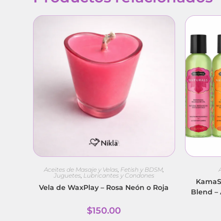
Aceites de Masaje y Velas
,
Fetish y BDSM
,
Juguetes
,
Lubricantes y Condones
KamaSu
Vela de WaxPlay – Rosa Neón o Roja
Blend –
$
150.00