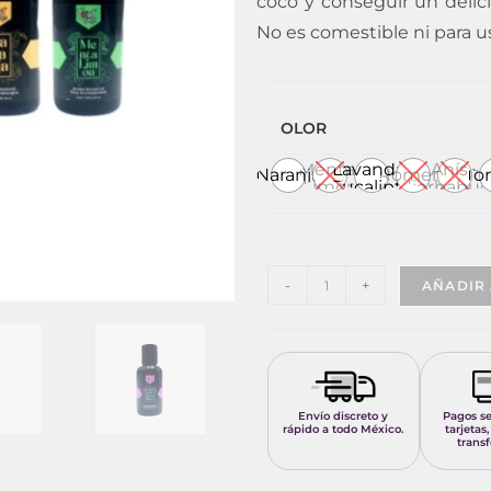
coco y conseguir un delici
No es comestible ni para us
OLOR
Menta-
Lavanda-
Anís -
Naranja
Romero
To
Limón
Eucalipto
Hierbabu
-
+
AÑADIR 
Envío discreto y
Pagos s
rápido a todo México.
tarjetas,
transf