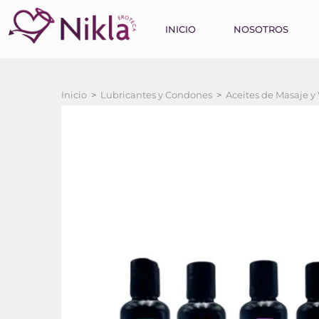
INICIO
NOSOTROS
Inicio
>
Lubricantes y Condones
>
Aceites de Masaje y 