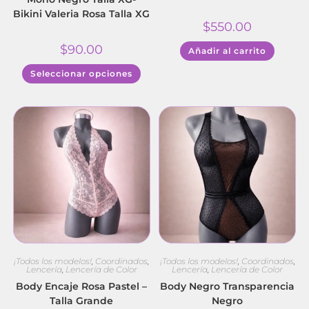
Bikini Valeria Rosa Talla XG
$
550.00
$
90.00
Añadir al carrito
Seleccionar opciones
¡Todos los modelos!
,
Coordinados
,
¡Todos los modelos!
,
Coordinados
,
Lencería
,
Lencería de Color
Lencería
,
Lencería de Color
Body Encaje Rosa Pastel –
Body Negro Transparencia
Talla Grande
Negro