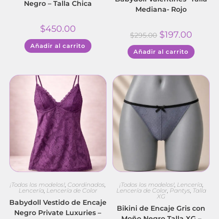
Negro – Talla Chica
Mediana- Rojo
$
450.00
$
197.00
$
295.00
Añadir al carrito
Añadir al carrito
¡Todos los modelos!
,
Coordinados
,
¡Todos los modelos!
,
Lencería
,
Lencería
,
Lencería de Color
Lencería de Color
,
Pantys
,
Talla
XG
Babydoll Vestido de Encaje
Bikini de Encaje Gris con
Negro Private Luxuries –
Moño Negro Talla XG –