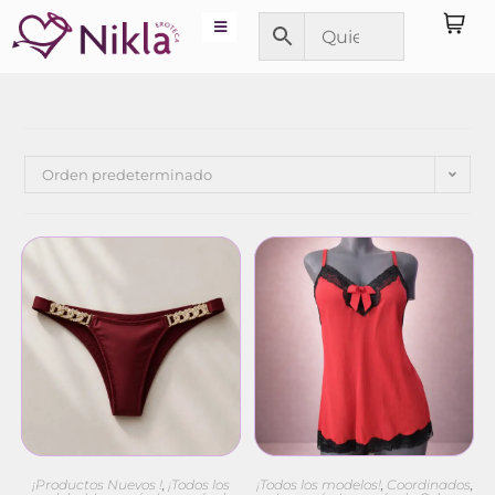
Orden predeterminado
¡Productos Nuevos !
,
¡Todos los
¡Todos los modelos!
,
Coordinados
,