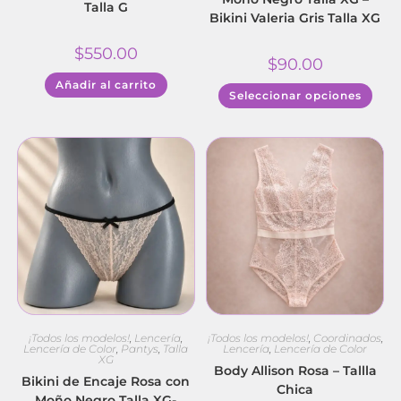
Talla G
Bikini Valeria Gris Talla XG
$
550.00
$
90.00
Añadir al carrito
Seleccionar opciones
¡Todos los modelos!
,
Lencería
,
¡Todos los modelos!
,
Coordinados
,
Lencería de Color
,
Pantys
,
Talla
Lencería
,
Lencería de Color
XG
Body Allison Rosa – Tallla
Bikini de Encaje Rosa con
Chica
Moño Negro Talla XG-