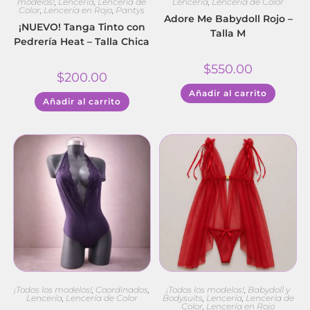
modelos!
,
Lencería
,
Lencería de
Lencería
,
Lencería de Color
Color
,
Lencería en Rojo
,
Pantys
Adore Me Babydoll Rojo –
¡NUEVO! Tanga Tinto con
Talla M
Pedrería Heat – Talla Chica
$
550.00
$
200.00
Añadir al carrito
Añadir al carrito
¡Todos los modelos!
,
Coordinados
,
¡Todos los modelos!
,
Babydoll y
Lencería
,
Lencería de Color
Bodysuits
,
Lencería
,
Lencería de
Color
,
Lencería en Rojo