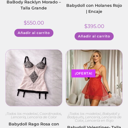
BaBody Racklyn Morado –
Babydoll con Holanes Rojo
Talla Grande
| Encaje
$
550.00
$
395.00
Añadir al carrito
Añadir al carrito
¡OFERTA!
¡Todos los modelos!
,
Coordinados
,
¡Todos los modelos!
,
Babydoll y
Lencería
,
Lencería de Color
Bodysuits
,
Lencería
,
Lencería de
Color
,
Lencería en Rojo
Babydoll Rago Rosa con
Babydoll Valentines- Talla